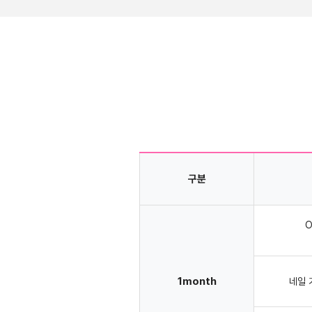
구분
O
1month
네일 