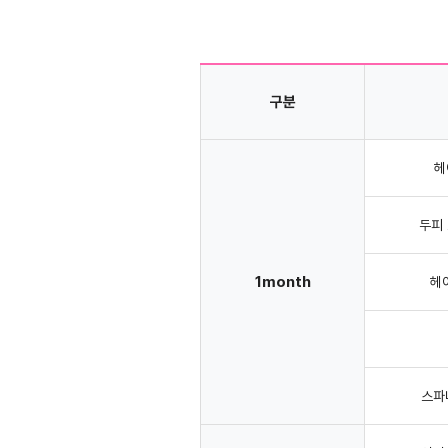
구분
헤
두피
1month
헤
스파