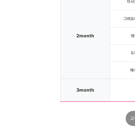
이사
그레듀
2month
재
두
헤
3month
교