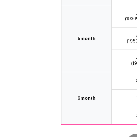
(193
5month
(19
(1
6month