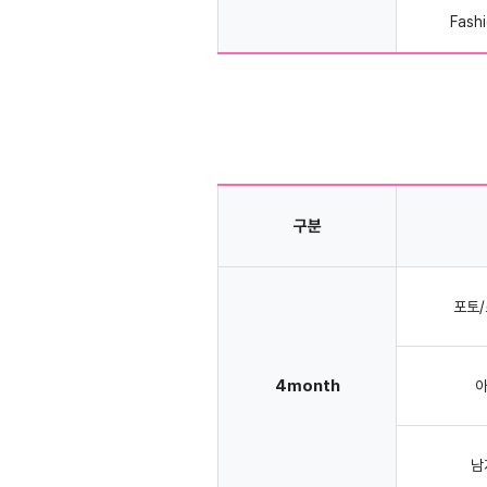
Fash
구분
포토/
4month
아
남