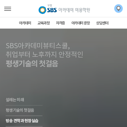
아카데미
교육과정
자격증
아카데미 광장
상담센터
SBS아카데미뷰티스쿨,
SBS아카데미뷰티스쿨,
취업부터 노후까지 안정적인
평생기술의 첫걸음
설레는 미래
평생기술의 첫걸음
방송 견학과 현장실습