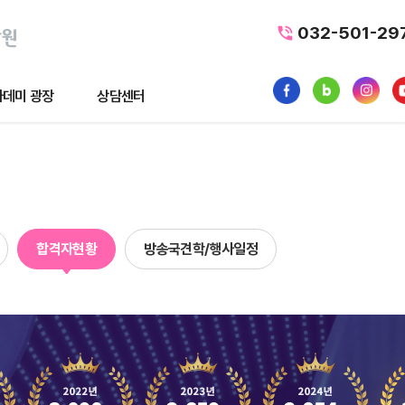
032-501-29
데미 광장
상담센터
광장
상담센터
뉴스
수강료조회
1:1 문의
합격자현황
방송국견학/행사일정
품
내일배움카드
터뷰
가맹/제휴문의
후기
자주묻는질문
황
사일정