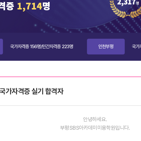
증 156명/민간자격증 223명
인천부평
국가자격증 126명
국가자격증 실기 합격자
안녕하세요.
부평SBS아카데미미용학원입니다.