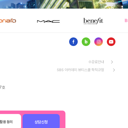
수강료안내
SBS 아카데미 뷰티스쿨 학칙규정
7호
상담신청
활용 동의