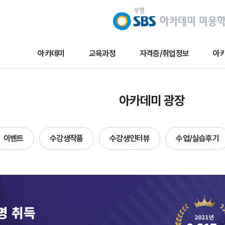
아카데미
교육과정
자격증/취업정보
아카
교육과정
자격증/취업정보
아카데미 
아카데미 광장
메이크업
채용/취업정보
아카데미 
네일아트
자격증정보
이벤트
이벤트
수강생작품
수강생인터뷰
수업/실습후기
헤어
자료실
수강생작
에스테틱
수강생인
단과
수업및실습
합격자현
방송국견학/행