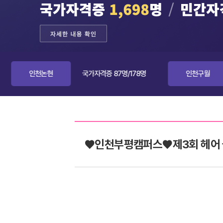
천논현
국가자격증 87명/178명
인천구월
국가자격
♥인천부평캠퍼스♥제3회 헤어 