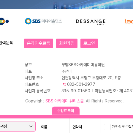
협력문의
온라인수료증
회원가입
로그인
상호
부평SBS아카데미미용학원
대표
주선미
사업장 주소
인천광역시 부평구 부평대로 20, 9층
대표번호
032-501-2977
사업자 등록번호
395-99-01560
I
학원등록번호 : 제 408
Copyright
SBS 아카데미 뷰티스쿨.
All Rights Reserved.
개인정보 수집/