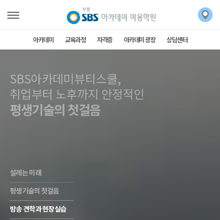
아카데미
교육과정
자격증
아카데미 광장
상담센터
SBS아카데미뷰티스쿨,
SBS아카데미뷰티스쿨,
취업부터 노후까지 안정적인
평생기술의 첫걸음
설레는 미래
평생기술의 첫걸음
방송 견학과 현장실습