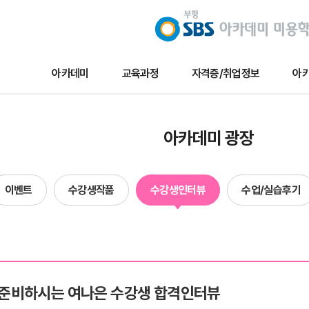
아카데미
교육과정
자격증/취업정보
아카
교육과정
자격증/취업정보
아카데미 
아카데미 광장
메이크업
채용/취업정보
아카데미 
네일아트
자격증정보
이벤트
이벤트
수강생작품
수강생인터뷰
수업/실습후기
헤어
자료실
수강생작
에스테틱
수강생인
단과
수업및실습
합격자현
 준비하시는 여나은 수강생 합격인터뷰
방송국견학/행