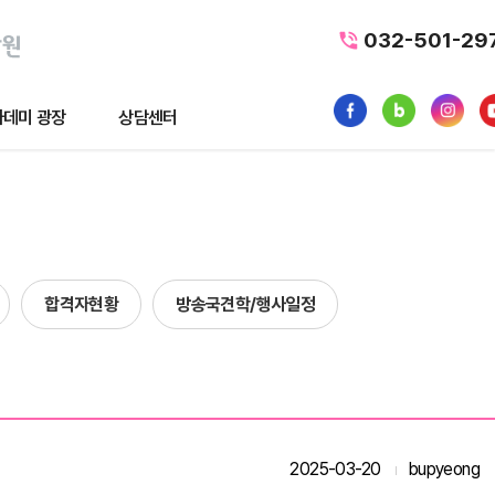
032-501-29
데미 광장
상담센터
광장
상담센터
뉴스
수강료조회
1:1 문의
합격자현황
방송국견학/행사일정
품
내일배움카드
터뷰
가맹/제휴문의
후기
자주묻는질문
황
2025-03-20
bupyeong
사일정