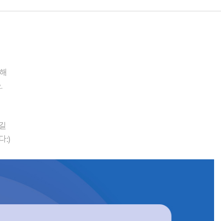
위해
.
길
:)