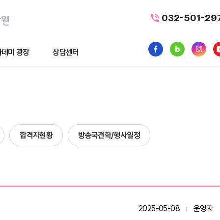
032-501-29
데미 광장
상담센터
광장
상담센터
뉴스
수강료조회
1:1 문의
합격자현황
방송국견학/행사일정
품
내일배움카드
터뷰
가맹/제휴문의
후기
자주묻는질문
황
2025-05-08
운영자
사일정