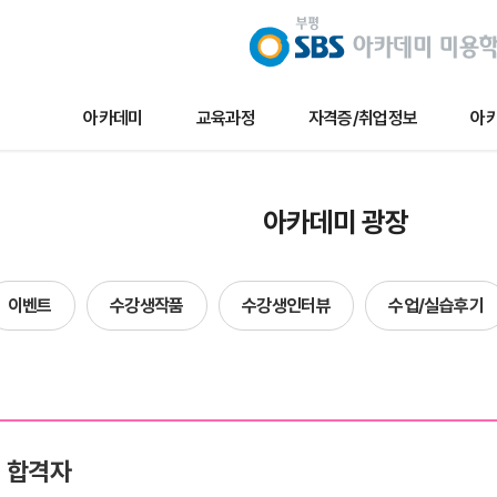
아카데미
교육과정
자격증/취업정보
아카
교육과정
자격증/취업정보
아카데미 
아카데미 광장
메이크업
채용/취업정보
아카데미 
네일아트
자격증정보
이벤트
이벤트
수강생작품
수강생인터뷰
수업/실습후기
헤어
자료실
수강생작
에스테틱
수강생인
단과
수업및실습
합격자현
기 합격자
방송국견학/행