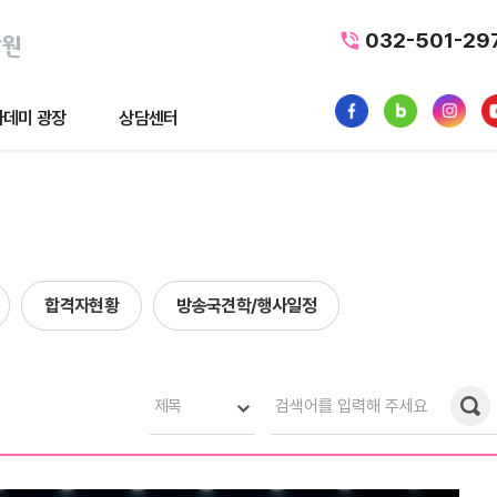
032-501-29
데미 광장
상담센터
광장
상담센터
뉴스
수강료조회
1:1 문의
합격자현황
방송국견학/행사일정
품
내일배움카드
터뷰
가맹/제휴문의
후기
자주묻는질문
제목
황
사일정