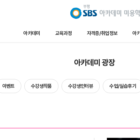
아카데미
교육과정
자격증/취업정보
아카
교육과정
자격증/취업정보
아카데미 
아카데미 광장
메이크업
채용/취업정보
아카데미 
네일아트
자격증정보
이벤트
이벤트
수강생작품
수강생인터뷰
수업/실습후기
헤어
자료실
수강생작
에스테틱
수강생인
단과
수업및실습
합격자현
방송국견학/행